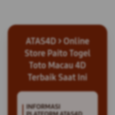
ATAS4D > Online
Store Paito Togel
Toto Macau 4D
Terbaik Saat Ini
INFORMASI
PLATFORM ATAS4D