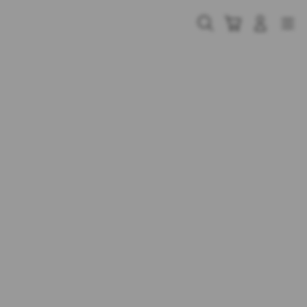
Skip
to
Cari
Troli
Login
Navigation
content