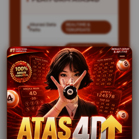
Akurasi Data
REALTIME &
Paito
TERUPDATE
Kelengkapan
LENGKAP &
Data
HISTORIS
Layanan Akses
24 JAM NONSTOP
Kompatibilitas
SEMUA DEVICE
KEUNGGULAN ATAS4D
DATA PAITO TOTO MACAU PALING
AKURAT