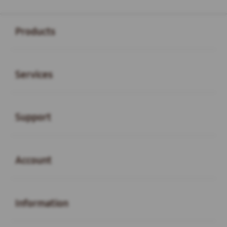
Buka
Footer Navigation
Products
Buka
Services
Buka
Support
Buka
Account
Buka
Information