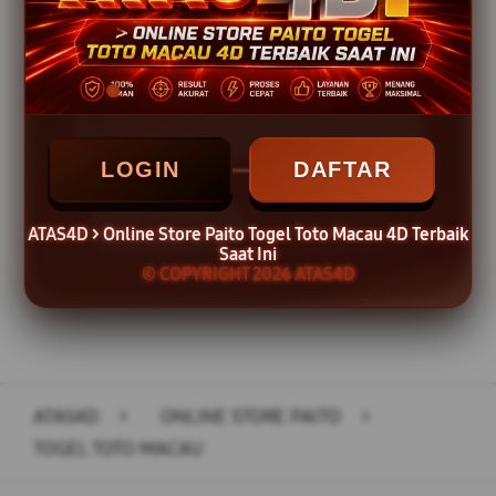
UPDATE HASIL TOTO MACAU SETIAP
HARI
ANALISIS MUDAH & USER FRIENDLY
LOGIN
DAFTAR
LOGIN
DAFTAR
ATAS4D > Online Store Paito Togel Toto Macau 4D Terbaik
Saat Ini
© COPYRIGHT 2026 ATAS4D
Layer Popup Close
ATAS4D
>
ONLINE STORE PAITO
>
TOGEL TOTO MACAU