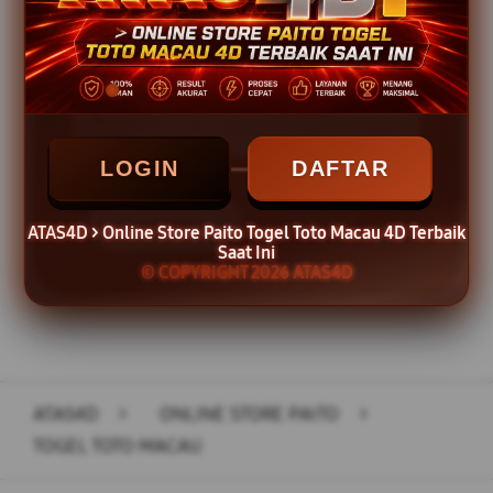
UPDATE HASIL TOTO MACAU SETIAP
HARI
ANALISIS MUDAH & USER FRIENDLY
LOGIN
DAFTAR
LOGIN
DAFTAR
ATAS4D > Online Store Paito Togel Toto Macau 4D Terbaik
Saat Ini
© COPYRIGHT 2026 ATAS4D
Layer Popup Close
ATAS4D
>
ONLINE STORE PAITO
>
TOGEL TOTO MACAU