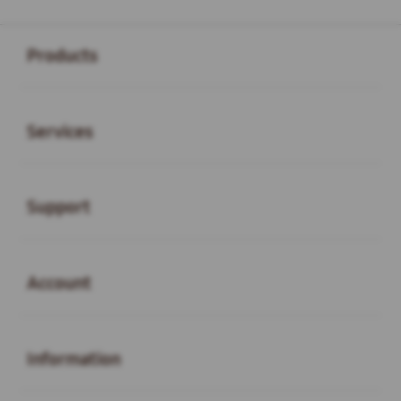
Buka
Footer Navigation
Products
Buka
Services
Buka
Support
Buka
Account
Buka
Information