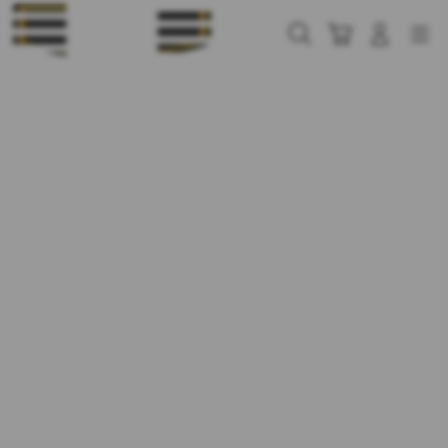
Skip
to
Cari
Troli
Login
Navigation
content