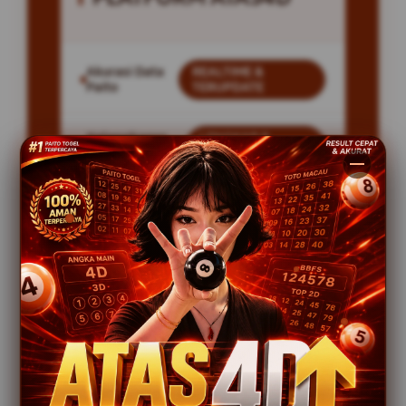
Akurasi Data
REALTIME &
Paito
TERUPDATE
Kelengkapan
LENGKAP &
Data
HISTORIS
Layanan Akses
24 JAM NONSTOP
Kompatibilitas
SEMUA DEVICE
KEUNGGULAN ATAS4D
DATA PAITO TOTO MACAU PALING
AKURAT