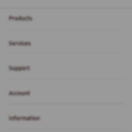
Buka
Footer Navigation
Products
Buka
Services
Buka
Support
Buka
Account
Buka
Information