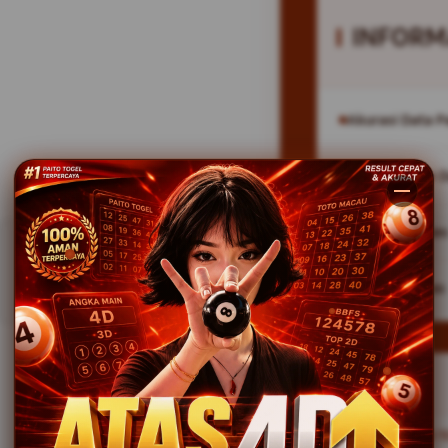
INFORM
Akurasi Data P
Kelengkapan D
Layanan Akses
+4 lebih
banyak
Kompatibilitas
DATA PAITO 