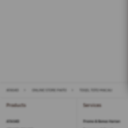
Layer Popup Close
ATAS4D
>
ONLINE STORE PAITO
>
TOGEL TOTO MACAU
Footer Navigation
Products
Services
ATAS4D
Promo & Bonus Harian