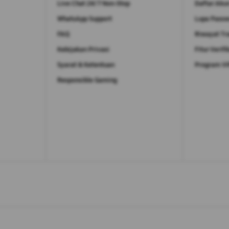
Live Chat 24/7 Non-Stop
Daftar Aku
WhatsApp Support
Lupa Passw
FAQ
Riwayat Tr
Kebijakan Privasi
Fitur Verifi
Syarat & Ketentuan
Program VI
Responsible Gaming