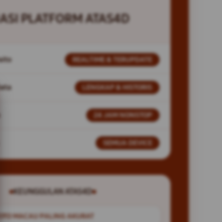
ASI PLATFORM ATAS4D
aito
REALTIME & TERUPDATE
ata
LENGKAP & HISTORIS
24 JAM NONSTOP
SEMUA DEVICE
KEUNGGULAN ATAS4D
TOTO MACAU PALING AKURAT