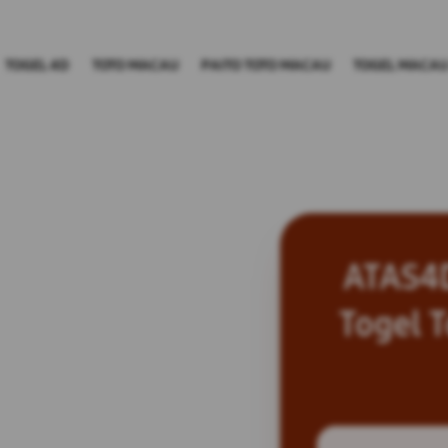
TOGEL 4D
TOTO MACAU
PAITO TOTO MACAU
TOGEL MACAU
ATAS4D
Togel 