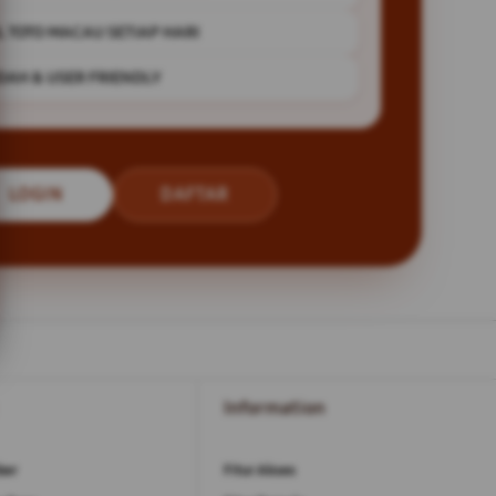
L TOTO MACAU SETIAP HARI
DAH & USER FRIENDLY
LOGIN
DAFTAR
Information
ber
Fitur Akses