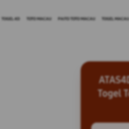
TOGEL 4D
TOTO MACAU
PAITO TOTO MACAU
TOGEL MACAU
ATAS4D
Togel 