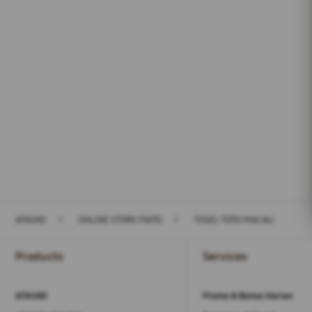
Layer Popup Close
ATAS4D
>
ONLINE STORE PAITO
>
TOGEL TOTO MACAU
Footer Navigation
Products
Services
ATAS4D
Promo & Bonus Harian