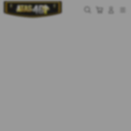
Skip
to
Cari
Troli
Login
Navigation
content