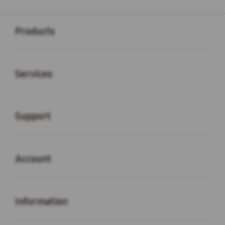
Buka
Footer Navigation
Products
Buka
Services
Buka
Support
Buka
Account
Buka
Information