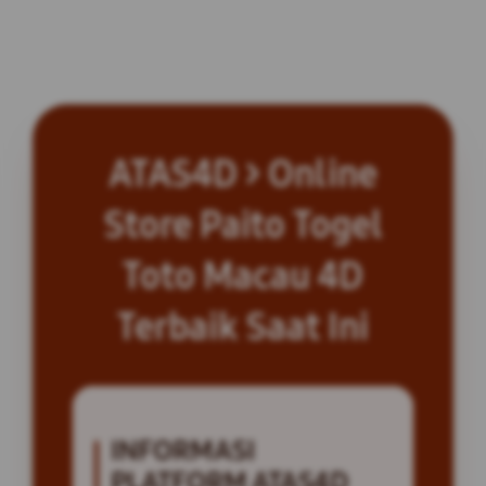
ATAS4D > Online
Store Paito Togel
Toto Macau 4D
Terbaik Saat Ini
INFORMASI
PLATFORM ATAS4D