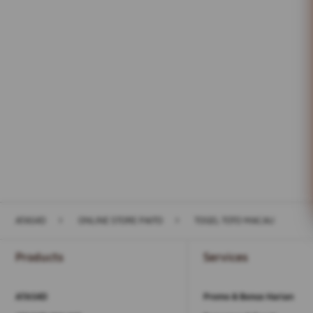
Layer Popup Close
ATAS4D
>
ONLINE STORE PAITO
>
TOGEL TOTO MACAU
Footer Navigation
Products
Services
ATAS4D
Promo & Bonus Harian