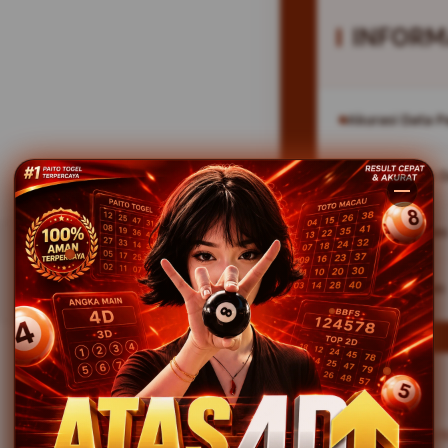
INFORM
Akurasi Data P
Kelengkapan D
Layanan Akses
+4 lebih
banyak
Kompatibilitas
DATA PAITO 