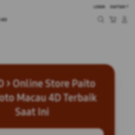
LOGIN
DAFTAR
Cari
Troli
Login/Sign-Up
 4D
Cari
 > Online Store Paito
Toto Macau 4D Terbaik
Saat Ini