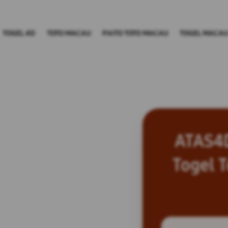
TOGEL 4D
TOTO MACAU
PAITO TOTO MACAU
TOGEL MACAU
ATAS4D
Togel 