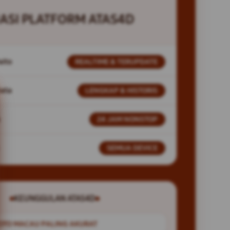
ASI PLATFORM ATAS4D
aito
REALTIME & TERUPDATE
ata
LENGKAP & HISTORIS
24 JAM NONSTOP
SEMUA DEVICE
KEUNGGULAN ATAS4D
TOTO MACAU PALING AKURAT