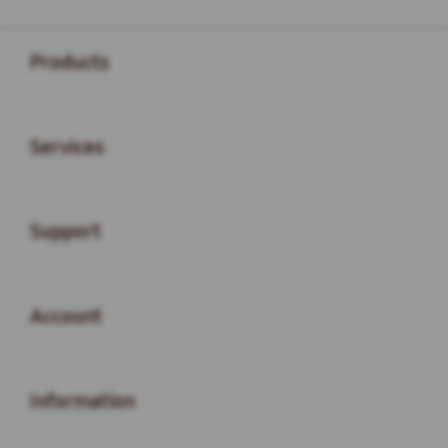
Buka
Footer Navigation
Products
Buka
Services
Buka
Support
Buka
Account
Buka
Information