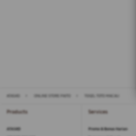
Layer Popup Close
ATAS4D
>
ONLINE STORE PAITO
>
TOGEL TOTO MACAU
Footer Navigation
Products
Services
ATAS4D
Promo & Bonus Harian