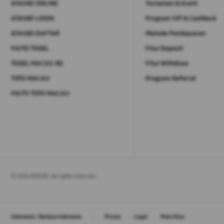
ATAS4D ONLINE
Turnamen & Event
ATAS4D LOGIN
Program VIP & Cashback
ATAS4D DAFTAR
Metode Pembayaran
PAITO TOGEL
Fitur Deposit
TOGEL MACAU 4D
Fitur Withdraw
TOTO MACAU
Program Referral
PAITO TOTO MACAU
© 2026 ATAS4D. All rights reserved.
Privasi
Legal
Peta Situs
Indonesia / Bahasa Indonesia