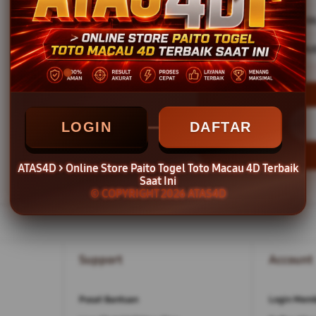
UPDATE HASI
ANALISIS MU
LOGIN
DAFTAR
ATAS4D > Online Store Paito Togel Toto Macau 4D Terbaik
Saat Ini
© COPYRIGHT 2026 ATAS4D
Support
Account
Pusat Bantuan
Login Mem