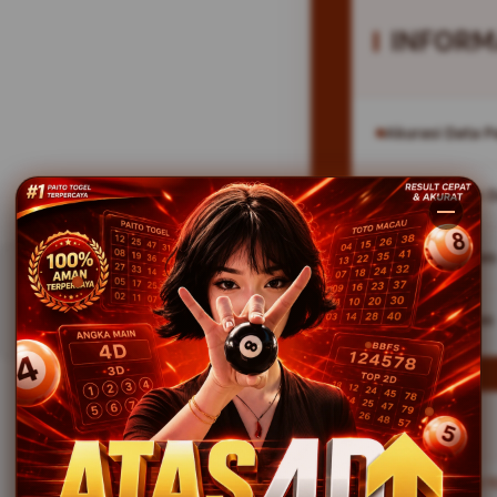
INFORM
Akurasi Data P
Kelengkapan D
Layanan Akses
+4 lebih
banyak
Kompatibilitas
DATA PAITO 