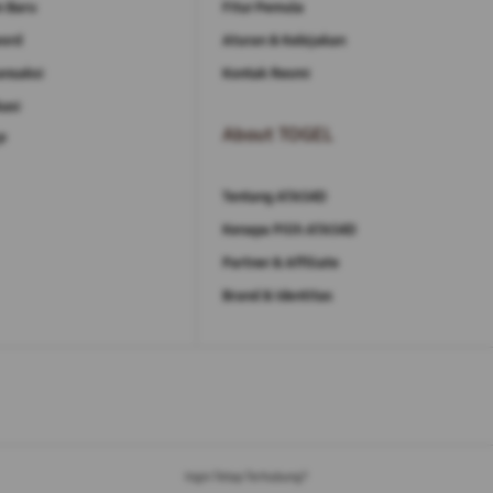
n Baru
Fitur Pemula
ord
Aturan & Kebijakan
ansaksi
Kontak Resmi
kasi
About TOGEL
P
Tentang ATAS4D
Kenapa Pilih ATAS4D
Partner & Affiliate
Brand & Identitas
Ingin Tetap Terhubung?