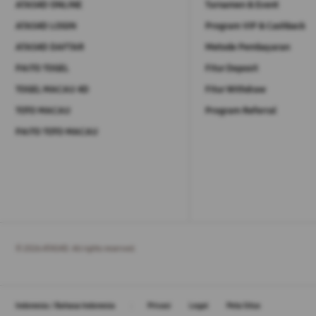
ATAS4D ONLINE
Turnamen & Event
ATAS4D LOGIN
Program VIP & Cashback
ATAS4D DAFTAR
Metode Pembayaran
PAITO TOGEL
Fitur Deposit
TOGEL MACAU 4D
Fitur Withdraw
TOTO MACAU
Program Referral
PAITO TOTO MACAU
© 2026 ATAS4D. All rights reserved.
Privasi
Legal
Peta Situs
Indonesia / Bahasa Indonesia