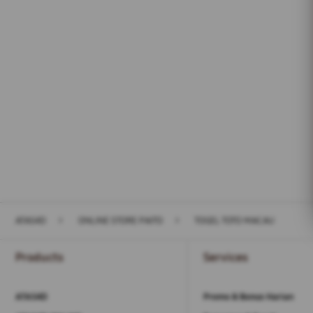
Layer Popup Close
ATAS4D
>
ONLINE STORE PAITO
>
TOGEL TOTO MACAU
Footer Navigation
Products
Services
ATAS4D
Promo & Bonus Harian