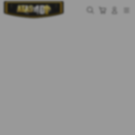
Skip
to
Cari
Troli
Login
Navigation
content