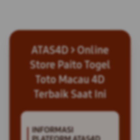
ATAS4D > Online
Store Paito Togel
Toto Macau 4D
Terbaik Saat Ini
INFORMASI
PLATFORM ATAS4D