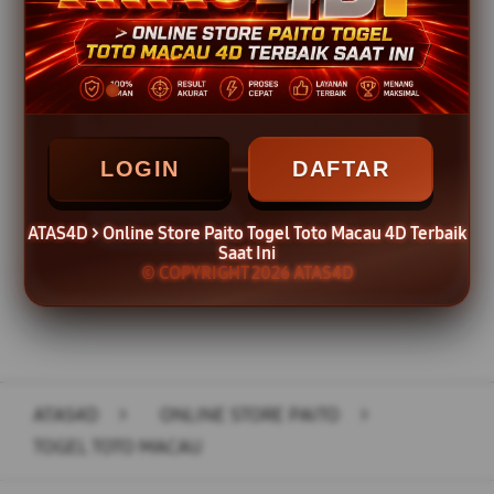
UPDATE HASIL TOTO MACAU SETIAP
HARI
ANALISIS MUDAH & USER FRIENDLY
LOGIN
DAFTAR
LOGIN
DAFTAR
ATAS4D > Online Store Paito Togel Toto Macau 4D Terbaik
Saat Ini
© COPYRIGHT 2026 ATAS4D
Layer Popup Close
ATAS4D
>
ONLINE STORE PAITO
>
TOGEL TOTO MACAU