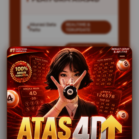
Akurasi Data
REALTIME &
Paito
TERUPDATE
Kelengkapan
LENGKAP &
Data
HISTORIS
Layanan Akses
24 JAM NONSTOP
Kompatibilitas
SEMUA DEVICE
KEUNGGULAN ATAS4D
DATA PAITO TOTO MACAU PALING
AKURAT