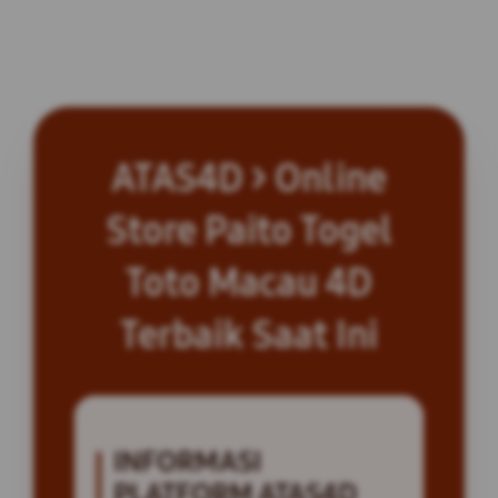
ATAS4D > Online
Store Paito Togel
Toto Macau 4D
Terbaik Saat Ini
INFORMASI
PLATFORM ATAS4D