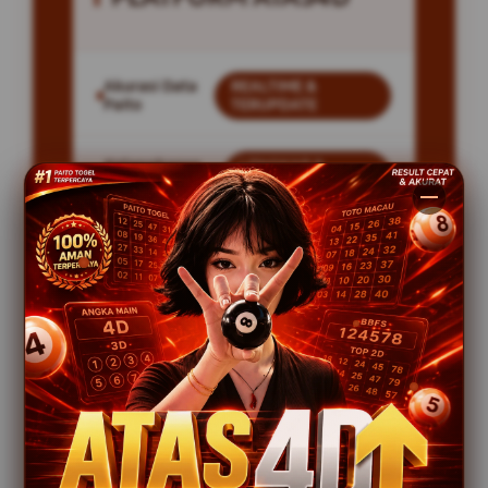
Akurasi Data
REALTIME &
Paito
TERUPDATE
Kelengkapan
LENGKAP &
Data
HISTORIS
Layanan Akses
24 JAM NONSTOP
Kompatibilitas
SEMUA DEVICE
KEUNGGULAN ATAS4D
DATA PAITO TOTO MACAU PALING
AKURAT