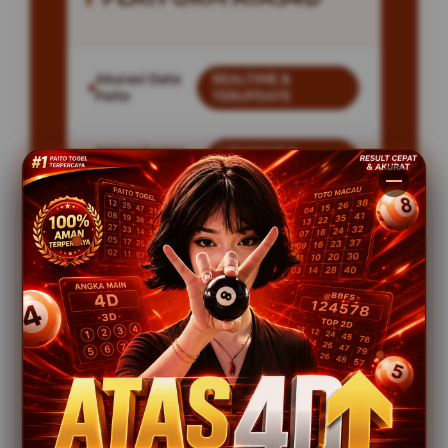
Akurasi Data
REALTIME &
Paito
TERUPDATE
Kelengkapan
LENGKAP &
Data
HISTORIS
Layanan Akses
24 JAM NONSTOP
Kompatibilitas
SEMUA DEVICE
KEUNGGULAN ATAS4D
DATA PAITO TOTO MACAU PALING
AKURAT