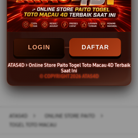
UPDATE HASIL TOTO MACAU SETIAP
HARI
ANALISIS MUDAH & USER FRIENDLY
LOGIN
DAFTAR
LOGIN
DAFTAR
ATAS4D > Online Store Paito Togel Toto Macau 4D Terbaik
Saat Ini
© COPYRIGHT 2026 ATAS4D
Layer Popup Close
ATAS4D
>
ONLINE STORE PAITO
>
TOGEL TOTO MACAU