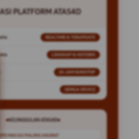
ASI PLATFORM ATAS4D
aito
REALTIME & TERUPDATE
ata
LENGKAP & HISTORIS
24 JAM NONSTOP
SEMUA DEVICE
KEUNGGULAN ATAS4D
TOTO MACAU PALING AKURAT