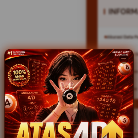
INFORM
Akurasi Data P
Kelengkapan D
Layanan Akses
+4 lebih
banyak
Kompatibilitas
DATA PAITO 