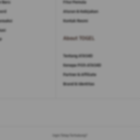
n Baru
Fitur Pemula
ord
Aturan & Kebijakan
ansaksi
Kontak Resmi
kasi
About TOGEL
P
Tentang ATAS4D
Kenapa Pilih ATAS4D
Partner & Affiliate
Brand & Identitas
Ingin Tetap Terhubung?