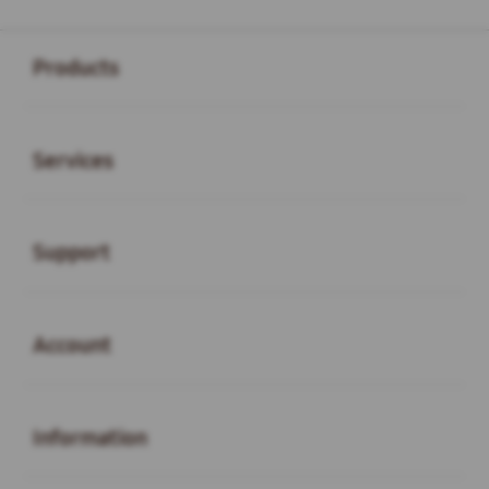
Buka
Footer Navigation
Products
Buka
Services
Buka
Support
Buka
Account
Buka
Information