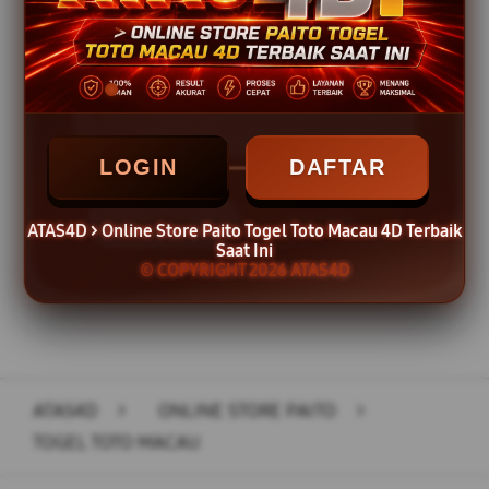
UPDATE HASIL TOTO MACAU SETIAP
HARI
ANALISIS MUDAH & USER FRIENDLY
LOGIN
DAFTAR
LOGIN
DAFTAR
ATAS4D > Online Store Paito Togel Toto Macau 4D Terbaik
Saat Ini
© COPYRIGHT 2026 ATAS4D
Layer Popup Close
ATAS4D
>
ONLINE STORE PAITO
>
TOGEL TOTO MACAU