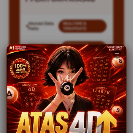
Akurasi Data
REALTIME &
Paito
TERUPDATE
Kelengkapan
LENGKAP &
Data
HISTORIS
Layanan Akses
24 JAM NONSTOP
Kompatibilitas
SEMUA DEVICE
KEUNGGULAN ATAS4D
DATA PAITO TOTO MACAU PALING
AKURAT