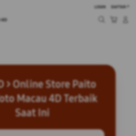
LOGIN
DAFTAR
Cari
Troli
Login/Sign-Up
 4D
Cari
 > Online Store Paito
Toto Macau 4D Terbaik
Saat Ini