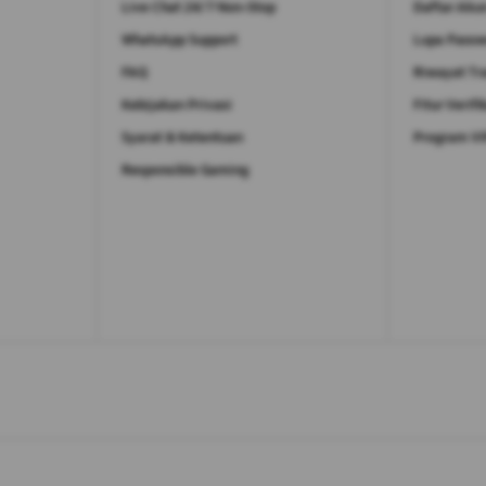
Live Chat 24/7 Non-Stop
Daftar Aku
WhatsApp Support
Lupa Passw
FAQ
Riwayat Tr
Kebijakan Privasi
Fitur Verifi
Syarat & Ketentuan
Program VI
Responsible Gaming