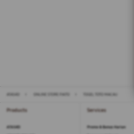
Layer Popup Close
ATAS4D
>
ONLINE STORE PAITO
>
TOGEL TOTO MACAU
Footer Navigation
Products
Services
ATAS4D
Promo & Bonus Harian