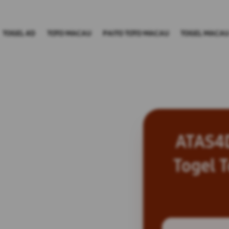
TOGEL 4D
TOTO MACAU
PAITO TOTO MACAU
TOGEL MACAU
ATAS4D
Togel 