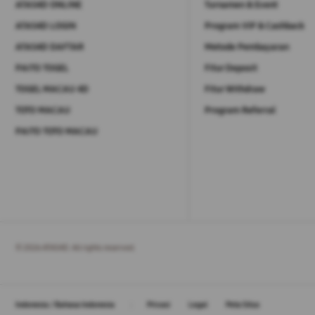
ATAS4D ONLINE
Turnamen & Event
ATAS4D LOGIN
Program VIP & Cashback
ATAS4D DAFTAR
Metode Pembayaran
PAITO TOGEL
Fitur Deposit
TOGEL MACAU 4D
Fitur Withdraw
TOTO MACAU
Program Referral
PAITO TOTO MACAU
© 2026 ATAS4D. All rights reserved.
Privasi
Legal
Peta Situs
Indonesia / Bahasa Indonesia