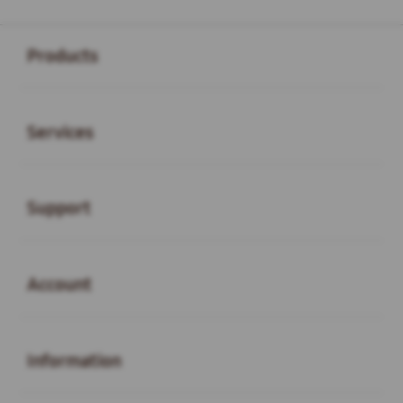
Buka
Footer Navigation
Products
Buka
Services
Buka
Support
Buka
Account
Buka
Information