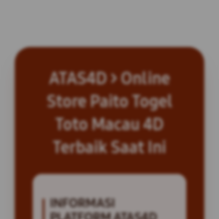
ATAS4D > Online
Store Paito Togel
Toto Macau 4D
Terbaik Saat Ini
INFORMASI
PLATFORM ATAS4D