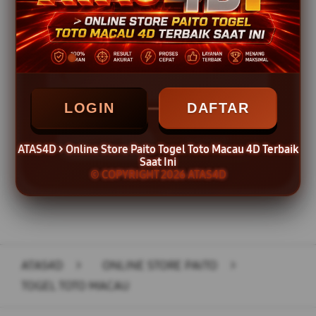
UPDATE HASIL TOTO MACAU SETIAP
HARI
ANALISIS MUDAH & USER FRIENDLY
LOGIN
DAFTAR
LOGIN
DAFTAR
ATAS4D > Online Store Paito Togel Toto Macau 4D Terbaik
Saat Ini
© COPYRIGHT 2026 ATAS4D
Layer Popup Close
ATAS4D
>
ONLINE STORE PAITO
>
TOGEL TOTO MACAU