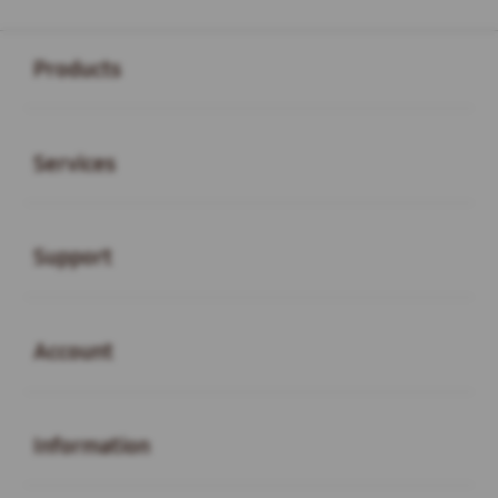
Buka
Footer Navigation
Products
Buka
Services
Buka
Support
Buka
Account
Buka
Information