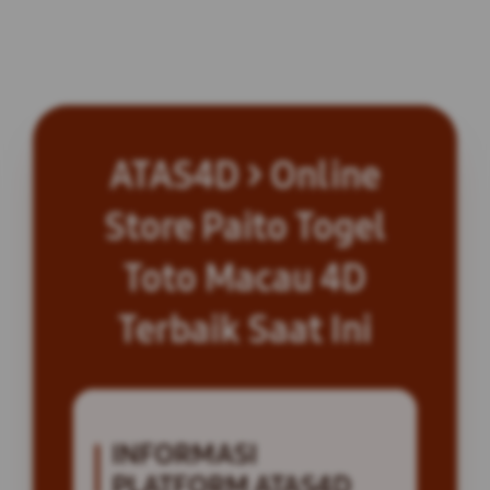
ATAS4D > Online
Store Paito Togel
Toto Macau 4D
Terbaik Saat Ini
INFORMASI
PLATFORM ATAS4D