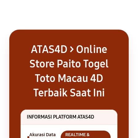
ATAS4D > Online
Store Paito Togel
Toto Macau 4D
Terbaik Saat Ini
INFORMASI PLATFORM ATAS4D
Akurasi Data
REALTIME &