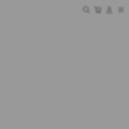
Skip
to
Cari
Troli
Login
Navigation
content