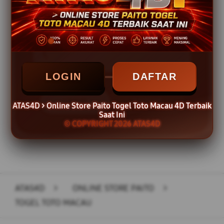
UPDATE HASIL TOTO MACAU SETIAP
HARI
ANALISIS MUDAH & USER FRIENDLY
LOGIN
DAFTAR
LOGIN
DAFTAR
ATAS4D > Online Store Paito Togel Toto Macau 4D Terbaik
Saat Ini
© COPYRIGHT 2026 ATAS4D
Layer Popup Close
ATAS4D
>
ONLINE STORE PAITO
>
TOGEL TOTO MACAU