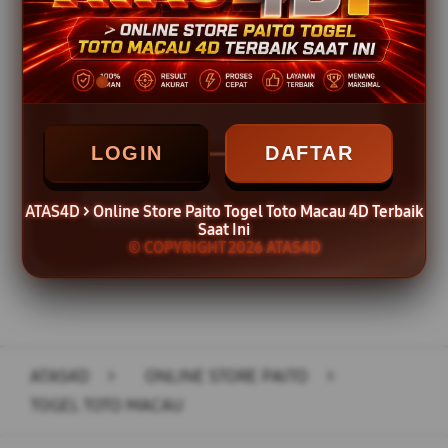
UPDATE HASIL TOTO MACAU SETIAP
HARI
ANALISIS MUDAH & USER FRIENDLY
LOGIN
DAFTAR
LOGIN
DAFTAR
ATAS4D > Online Store Paito Togel Toto Macau 4D Terbaik
Saat Ini
© COPYRIGHT 2026 ATAS4D
Layer Popup Close
ATAS4D
>
ONLINE STORE PAITO
>
TOGEL TOTO MACAU