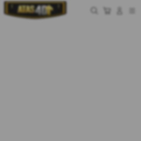
Skip
to
Cari
Troli
Login
Navigation
content