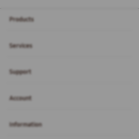
Buka
Footer Navigation
Products
Buka
Services
Buka
Support
Buka
Account
Buka
Information