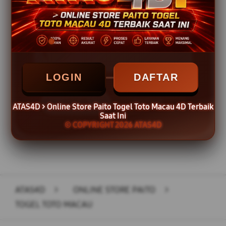
UPDATE HASIL TOTO MACAU SETIAP
HARI
ANALISIS MUDAH & USER FRIENDLY
LOGIN
DAFTAR
LOGIN
DAFTAR
ATAS4D > Online Store Paito Togel Toto Macau 4D Terbaik
Saat Ini
© COPYRIGHT 2026 ATAS4D
Layer Popup Close
ATAS4D
>
ONLINE STORE PAITO
>
TOGEL TOTO MACAU