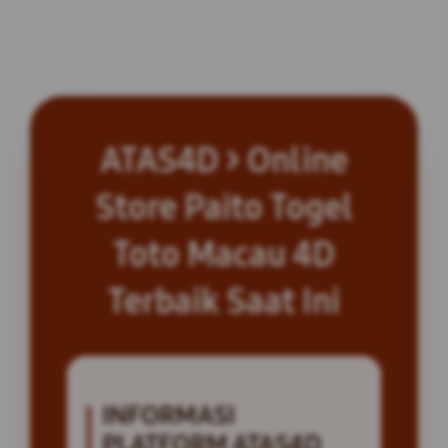
ATAS4D > Online
Store Paito Togel
Toto Macau 4D
Terbaik Saat Ini
INFORMASI
PLATFORM ATAS4D