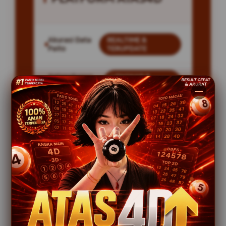
Akurasi Data
REALTIME &
Paito
TERUPDATE
Kelengkapan
LENGKAP &
Data
HISTORIS
Layanan Akses
24 JAM NONSTOP
Kompatibilitas
SEMUA DEVICE
KEUNGGULAN ATAS4D
DATA PAITO TOTO MACAU PALING
AKURAT