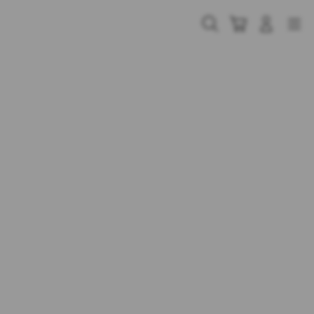
Skip
to
Cari
Troli
Login
Navigation
content