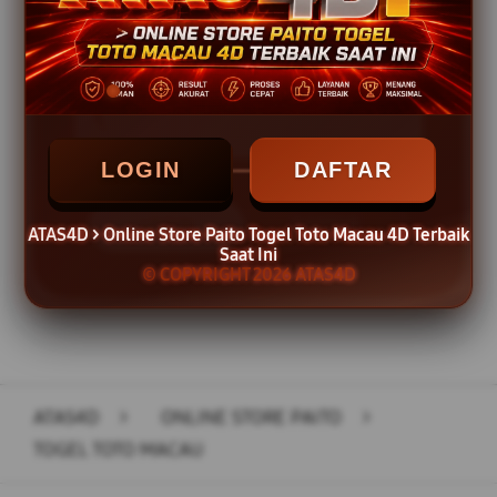
UPDATE HASIL TOTO MACAU SETIAP
HARI
ANALISIS MUDAH & USER FRIENDLY
LOGIN
DAFTAR
LOGIN
DAFTAR
ATAS4D > Online Store Paito Togel Toto Macau 4D Terbaik
Saat Ini
© COPYRIGHT 2026 ATAS4D
Layer Popup Close
ATAS4D
>
ONLINE STORE PAITO
>
TOGEL TOTO MACAU