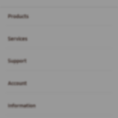
Buka
Footer Navigation
Products
Buka
Services
Buka
Support
Buka
Account
Buka
Information