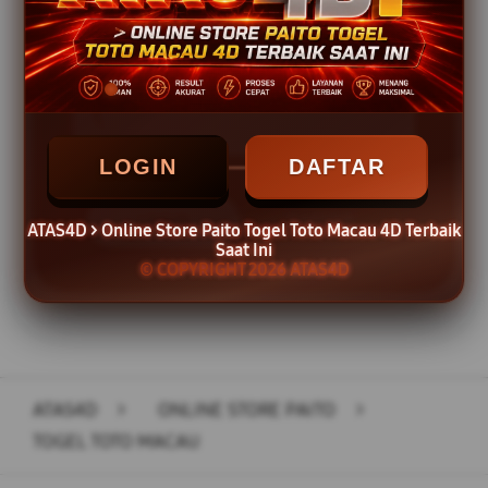
UPDATE HASIL TOTO MACAU SETIAP
HARI
ANALISIS MUDAH & USER FRIENDLY
LOGIN
DAFTAR
LOGIN
DAFTAR
ATAS4D > Online Store Paito Togel Toto Macau 4D Terbaik
Saat Ini
© COPYRIGHT 2026 ATAS4D
Layer Popup Close
ATAS4D
>
ONLINE STORE PAITO
>
TOGEL TOTO MACAU