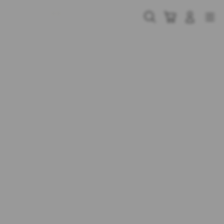
Skip
to
Cari
Troli
Login
Navigation
content