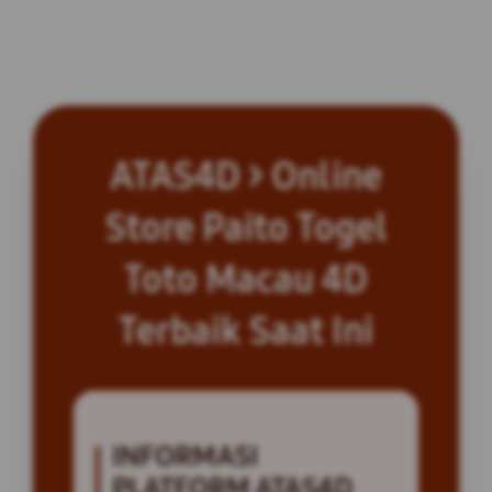
ATAS4D > Online
Store Paito Togel
Toto Macau 4D
Terbaik Saat Ini
INFORMASI
PLATFORM ATAS4D