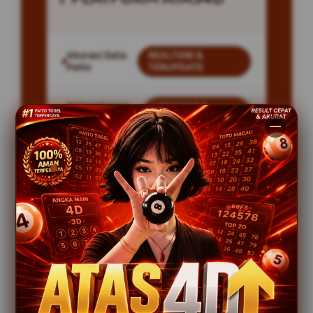
Akurasi Data
REALTIME &
Paito
TERUPDATE
Kelengkapan
LENGKAP &
Data
HISTORIS
Layanan Akses
24 JAM NONSTOP
Kompatibilitas
SEMUA DEVICE
KEUNGGULAN ATAS4D
DATA PAITO TOTO MACAU PALING
AKURAT