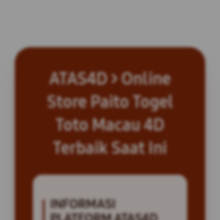
ATAS4D > Online
Store Paito Togel
Toto Macau 4D
Terbaik Saat Ini
INFORMASI
PLATFORM ATAS4D