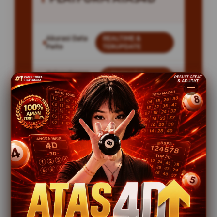
Akurasi Data
REALTIME &
Paito
TERUPDATE
Kelengkapan
LENGKAP &
Data
HISTORIS
Layanan Akses
24 JAM NONSTOP
Kompatibilitas
SEMUA DEVICE
KEUNGGULAN ATAS4D
DATA PAITO TOTO MACAU PALING
AKURAT