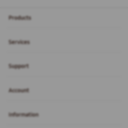
Buka
Footer Navigation
Products
Buka
Services
Buka
Support
Buka
Account
Buka
Information