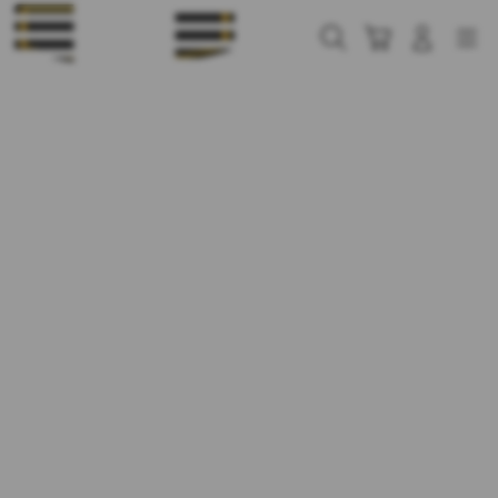
Skip
to
Cari
Troli
Login
Navigation
content