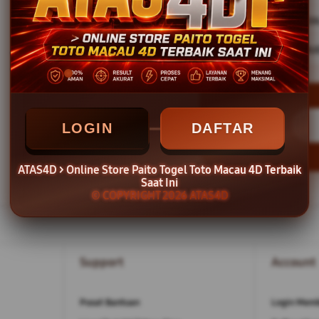
UPDATE HASI
ANALISIS MU
LOGIN
DAFTAR
ATAS4D > Online Store Paito Togel Toto Macau 4D Terbaik
Saat Ini
© COPYRIGHT 2026 ATAS4D
Support
Account
Pusat Bantuan
Login Mem