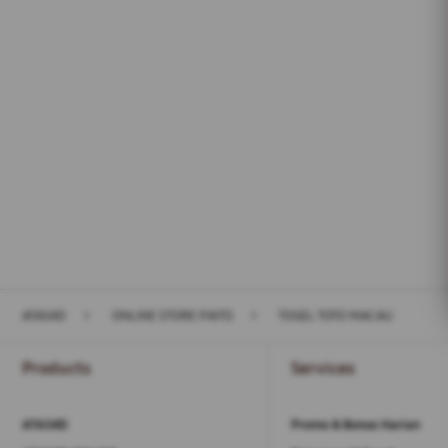
Layer Popup Close
ATAS4D
>
ONLINE STORE PAITO
>
TOGEL TOTO MACAU
Footer Navigation
Products
Services
ATAS4D
Promo & Bonus Harian