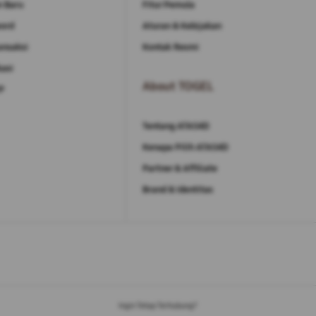
n Baru
Fitur Pemula
ord
Aturan & Kebijakan
ansaksi
Kontak Resmi
kasi
About TOGEL
P
Tentang ATAS4D
Kenapa Pilih ATAS4D
Partner & Affiliate
Brand & Identitas
Ingin Tetap Terhubung?