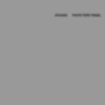
Skip
to
content
ATAS4D
PAITO TOTO TOGEL