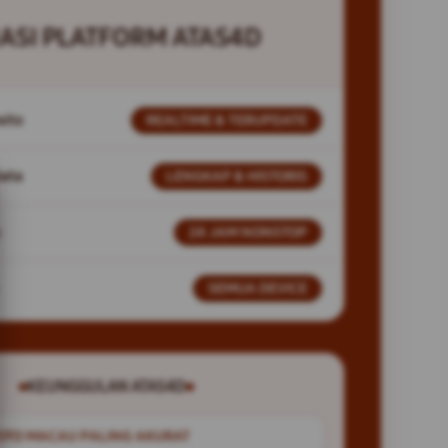
ASI PLATFORM ATAS4D
aito
REALTIME & TERUPDATE
ata
LENGKAP & HISTORIS
24 JAM NONSTOP
SEMUA DEVICE
KEUNGGULAN ATAS4D
TOTO MACAU PALING AKURAT