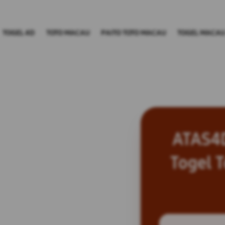
TOGEL 4D
TOTO MACAU
PAITO TOTO MACAU
TOGEL MACAU
ATAS4D
Togel 