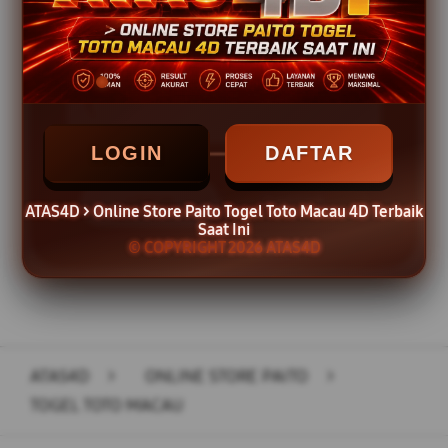
UPDATE HASIL TOTO MACAU SETIAP
HARI
ANALISIS MUDAH & USER FRIENDLY
LOGIN
DAFTAR
LOGIN
DAFTAR
ATAS4D > Online Store Paito Togel Toto Macau 4D Terbaik
Saat Ini
© COPYRIGHT 2026 ATAS4D
Layer Popup Close
ATAS4D
>
ONLINE STORE PAITO
>
TOGEL TOTO MACAU