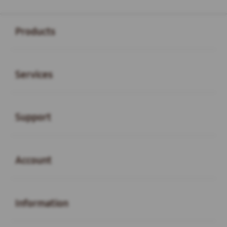
Buka
Footer Navigation
Products
Buka
Services
Buka
Support
Buka
Account
Buka
Information