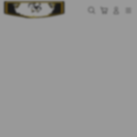
Skip
to
Cari
Troli
Login
Navigation
content