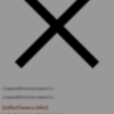
{{upgradeResult.description1}}
{{upgradeResult.description2}}
{{offerFinance.title}}