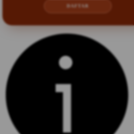
DAFTAR