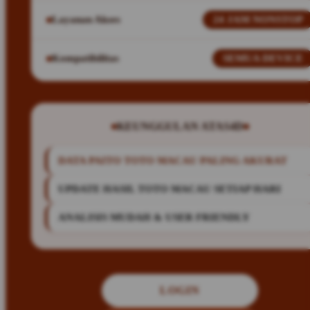
Layanan Akses
24 JAM NONSTOP
Kompatibilitas
SEMUA DEVICE
KEUNGGULAN ATAS4D
DATA PAITO TOTO MACAU PALING AKURAT
UPDATE HASIL TOTO MACAU SETIAP HARI
ANALISIS MUDAH & USER FRIENDLY
LOGIN