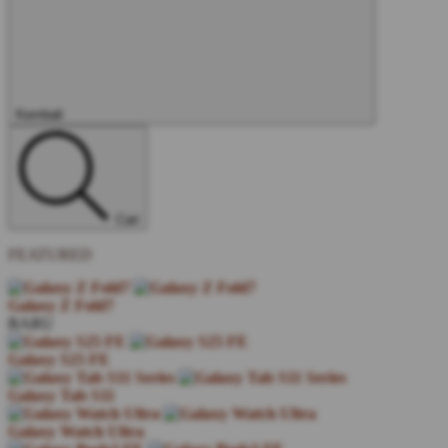
Tutup
Kembali
Cari
FEATURED
Galaxy Z Fold7
BARU
Galaxy S25 FE
Galaxy Tab S11
Galaxy Watch Ultra