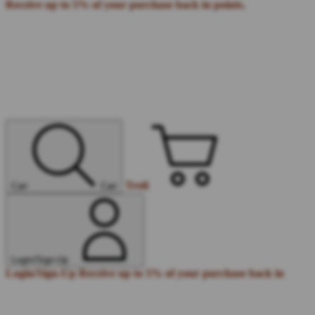
Receive up to 5% of your purchase back in points.
Troli
Cari
Cari
Login/Sign-Up
Login/Sign-Up
Receive up to 5% of your purchase back in