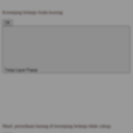
Keranjang belanja Anda kosong
OK
Tutup Layar Popup
Maaf, persediaan barang di keranjang belanja tidak cukup.