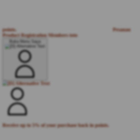
points.
Pesanan
Product Registration
Members
toto
Buka Menu Saya
Receive up to 5% of your purchase back in points.