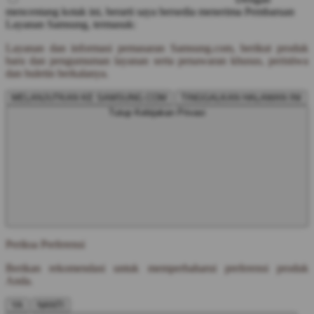
mencentang kotak ini, berarti saya bersedia menerima Pembaruan
Layanan Samsung, termasuk:
Layanan dan informasi pemasaran Samsung.com, berikut produk
baru dan pengumuman layanan serta penawaran khusus, peristiwa
dan buletin berkalanya.
MELANJUTKAN KE SAMSUNG.COM
TINGGALKAN HALAMAN INI
Tutup Kebijakan Privasi
Periksa Preferensi
Berikan rekomendasi untuk memperbaharui preferensi produk
Anda.
YA
NANTI