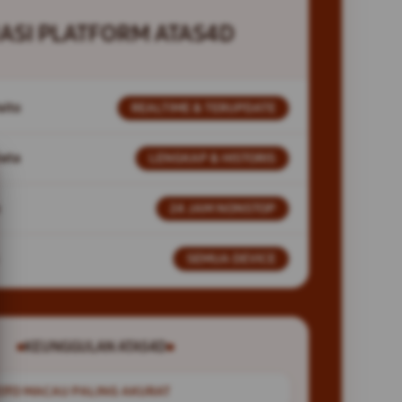
ASI PLATFORM ATAS4D
aito
REALTIME & TERUPDATE
ata
LENGKAP & HISTORIS
24 JAM NONSTOP
SEMUA DEVICE
KEUNGGULAN ATAS4D
TOTO MACAU PALING AKURAT