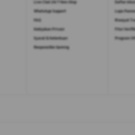
Live Chat 24/7 Non-Stop
Daftar Aku
WhatsApp Support
Lupa Passw
FAQ
Riwayat Tr
Kebijakan Privasi
Fitur Verifi
Syarat & Ketentuan
Program VI
Responsible Gaming