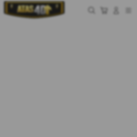
Skip
to
Cari
Troli
Login
Navigation
content