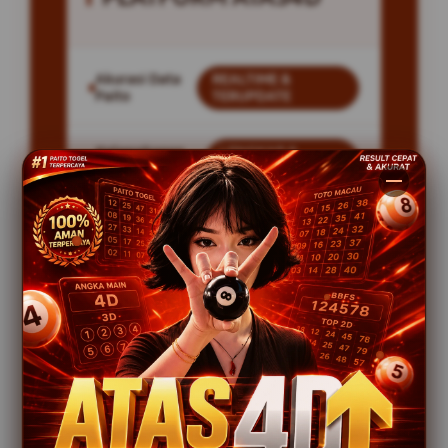
Akurasi Data
REALTIME &
Paito
TERUPDATE
Kelengkapan
LENGKAP &
Data
HISTORIS
Layanan Akses
24 JAM NONSTOP
Kompatibilitas
SEMUA DEVICE
KEUNGGULAN ATAS4D
DATA PAITO TOTO MACAU PALING
AKURAT