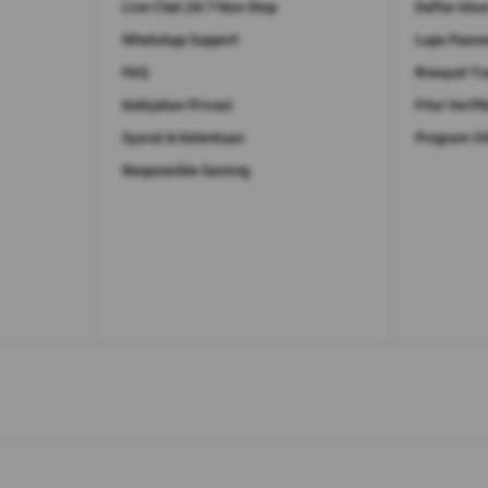
Live Chat 24/7 Non-Stop
Daftar Aku
WhatsApp Support
Lupa Passw
FAQ
Riwayat Tr
Kebijakan Privasi
Fitur Verifi
Syarat & Ketentuan
Program VI
Responsible Gaming