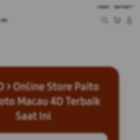
LOGIN
DAFTAR
Cari
Troli
Login/Sign-Up
 4D
Cari
 > Online Store Paito
Toto Macau 4D Terbaik
Saat Ini