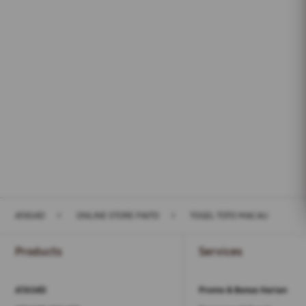
Layer Popup Close
ATAS4D
>
ONLINE STORE PAITO
>
TOGEL TOTO MACAU
Footer Navigation
Products
Services
ATAS4D
Promo & Bonus Harian