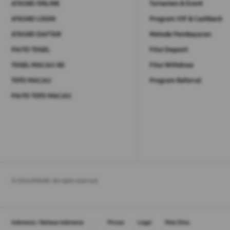
ATAS4D ONLINE
Turnamen & Event
ATAS4D LOGIN
Program VIP & Cashback
ATAS4D DAFTAR
Metode Pembayaran
PAITO TOGEL
Fitur Deposit
TOGEL MACAU 4D
Fitur Withdraw
TOTO MACAU
Program Referral
PAITO TOTO MACAU
© 2026 ATAS4D. All rights reserved.
Privasi
Legal
Peta Situs
Indonesia / Bahasa Indonesia