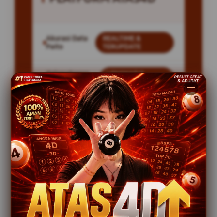
Akurasi Data
REALTIME &
Paito
TERUPDATE
Kelengkapan
LENGKAP &
Data
HISTORIS
Layanan Akses
24 JAM NONSTOP
Kompatibilitas
SEMUA DEVICE
KEUNGGULAN ATAS4D
DATA PAITO TOTO MACAU PALING
AKURAT