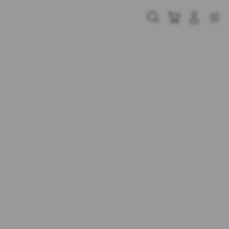
Skip
to
Cari
Troli
Login
Navigation
content