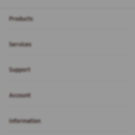
Buka
Footer Navigation
Products
Buka
Services
Buka
Support
Buka
Account
Buka
Information