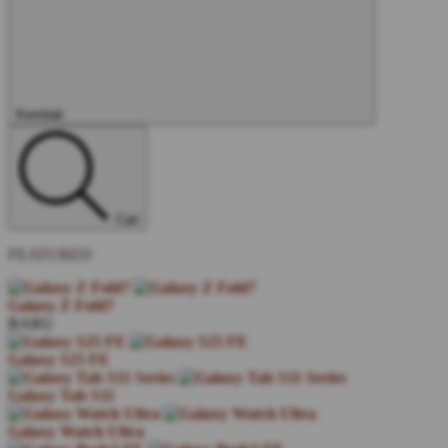
Tutup
Kembali
Cari
FEATURED
Galaxy Z Fold7
BARU
Galaxy S25 FE
Galaxy Tab S11
Galaxy Watch Ultra