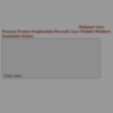
Halaman Saya
Pesanan
Product Registration
Rewards Saya
Wishlist
Members
Komunitas
Keluar
Close menu