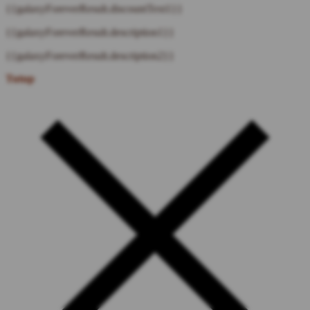
{{galaxyForeverResult.discountText1}}
{{galaxyForeverResult.description1}}
{{galaxyForeverResult.description2}}
Tutup