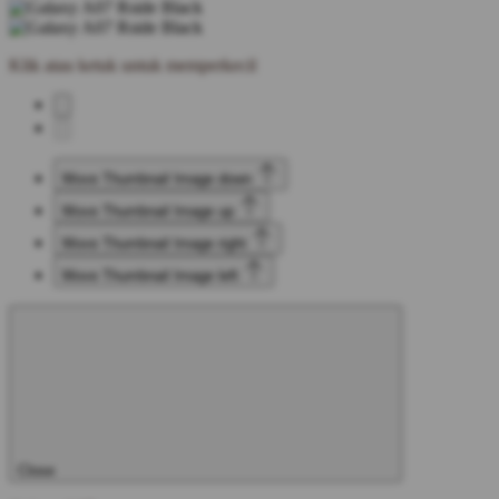
Klik atau ketuk untuk memperkecil
Move Thumbnail Image down
Move Thumbnail Image up
Move Thumbnail Image right
Move Thumbnail Image left
Close