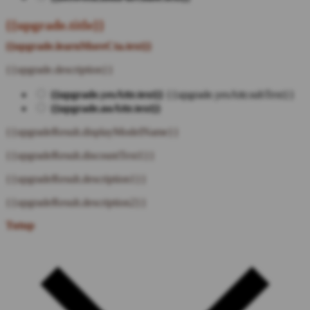
{{upgrade.title}}
{{upgrade.learnMoreCta.text}}
{{upgrade.description}}
{{upgrade.yesAttr.text}}
{{upgrade.yesAttr.subText}}
{{upgrade.noAttr.text}}
{{upgradeResult.displayModelName}}
{{upgradeResult.discountText1}}
{{upgradeResult.description1}}
{{upgradeResult.description2}}
Tutup