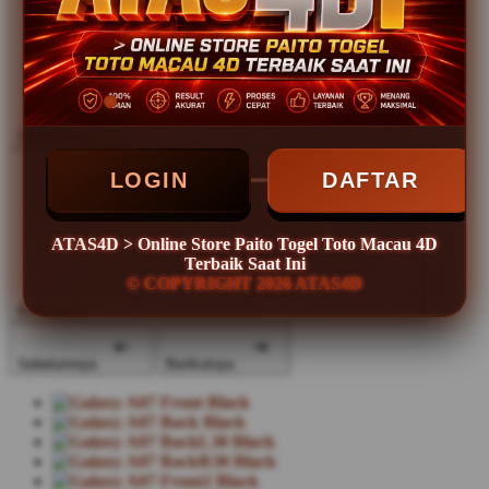
Sebelumnya
LOGIN
DAFTAR
ATAS4D > Online Store Paito Togel Toto Macau 4D
Terbaik Saat Ini
© COPYRIGHT 2026 ATAS4D
Berikutnya
Sebelumnya
Berikutnya