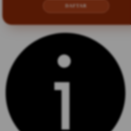
DAFTAR