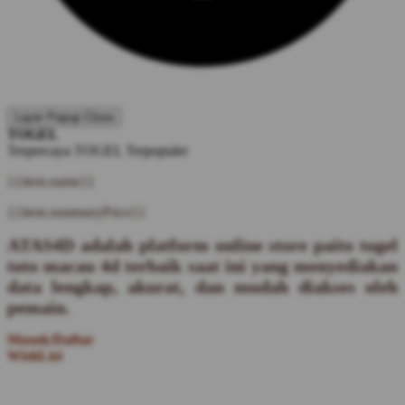
Layer Popup Close
TOGEL
Terpercaya
TOGEL
Terpopuler
{{item.name}}
{{item.summaryPrice}}
ATAS4D adalah platform online store paito togel
toto macau 4d terbaik saat ini yang menyediakan
data lengkap, akurat, dan mudah diakses oleh
pemain.
Masuk/Daftar
WishList