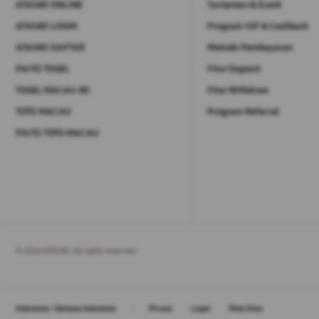
ATAS4D ONLINE
Turnamen & Event
ATAS4D LOGIN
Program VIP & Cashback
ATAS4D DAFTAR
Metode Pembayaran
PAITO TOGEL
Fitur Deposit
TOGEL MACAU 4D
Fitur Withdraw
TOTO MACAU
Program Referral
PAITO TOTO MACAU
© 2026 ATAS4D. All rights reserved.
Privasi
Legal
Peta Situs
Indonesia / Bahasa Indonesia