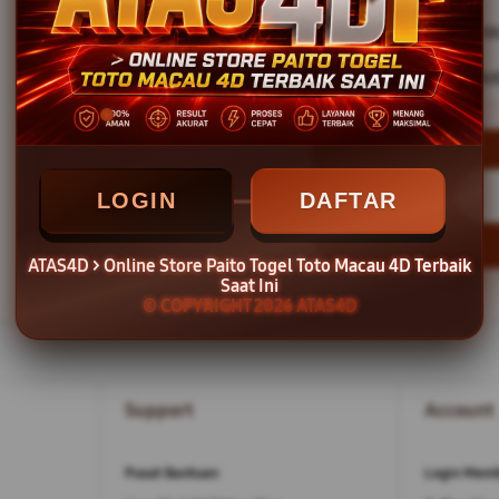
UPDATE HASI
ANALISIS MU
LOGIN
DAFTAR
ATAS4D > Online Store Paito Togel Toto Macau 4D Terbaik
Saat Ini
© COPYRIGHT 2026 ATAS4D
Support
Account
Pusat Bantuan
Login Mem