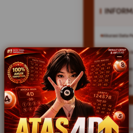
INFORM
Akurasi Data P
Kelengkapan D
Layanan Akses
+4 lebih
banyak
Kompatibilitas
DATA PAITO 