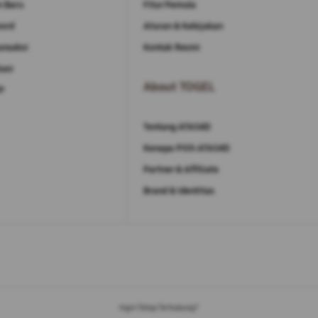
n Baru
Fitur Pemula
ord
Aturan & Kebijakan
ansaksi
Kontak Resmi
kasi
About TOGEL
P
Tentang ATAS4D
Kenapa Pilih ATAS4D
Partner & Affiliate
Brand & Identitas
Ingin Tetap Terhubung?