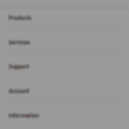
Buka
Footer Navigation
Products
Buka
Services
Buka
Support
Buka
Account
Buka
Information