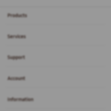
Buka
Footer Navigation
Products
Buka
Services
Buka
Support
Buka
Account
Buka
Information