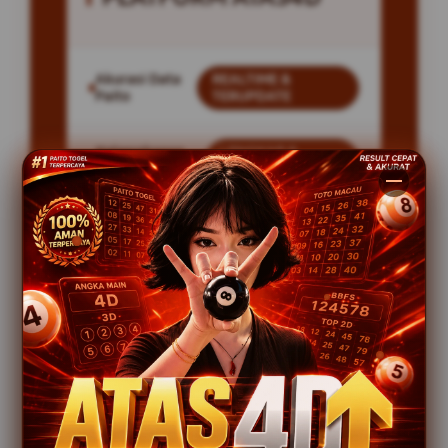
Akurasi Data
REALTIME &
Paito
TERUPDATE
Kelengkapan
LENGKAP &
Data
HISTORIS
Layanan Akses
24 JAM NONSTOP
Kompatibilitas
SEMUA DEVICE
KEUNGGULAN ATAS4D
DATA PAITO TOTO MACAU PALING
AKURAT