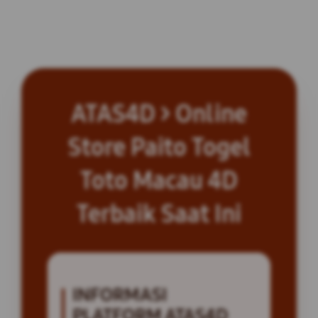
ATAS4D > Online
Store Paito Togel
Toto Macau 4D
Terbaik Saat Ini
INFORMASI
PLATFORM ATAS4D