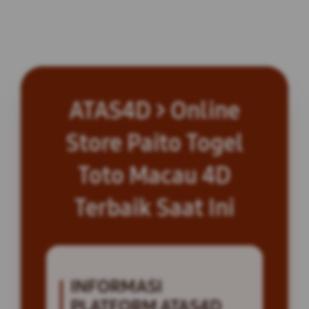
ATAS4D > Online
Store Paito Togel
Toto Macau 4D
Terbaik Saat Ini
INFORMASI
PLATFORM ATAS4D