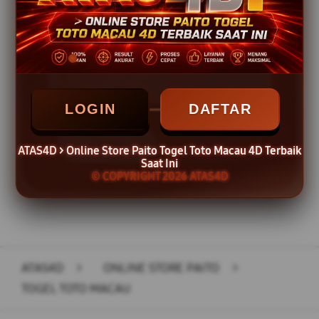
UPDATE HASIL TOTO MACAU SETIAP
HARI
ANALISIS MUDAH & USER FRIENDLY
LOGIN
DAFTAR
LOGIN
DAFTAR
ATAS4D > Online Store Paito Togel Toto Macau 4D Terbaik
Saat Ini
© COPYRIGHT 2026 ATAS4D
Layer Popup Close
ATAS4D
>
ONLINE STORE PAITO
>
TOGEL TOTO MACAU