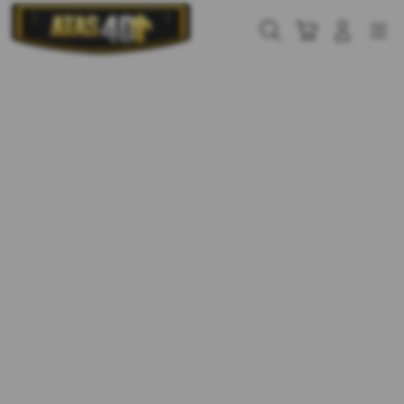
Skip
to
Cari
Troli
Login
Navigation
content