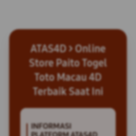
ATAS4D > Online
Store Paito Togel
Toto Macau 4D
Terbaik Saat Ini
INFORMASI
PLATFORM ATAS4D