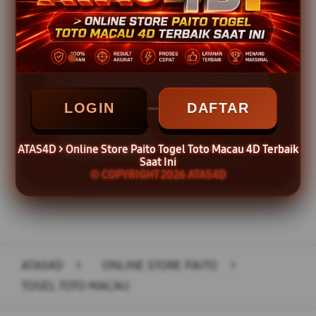
UPDATE HASIL TOTO MACAU SETIAP
HARI
ANALISIS MUDAH & USER FRIENDLY
LOGIN
DAFTAR
LOGIN
DAFTAR
ATAS4D > Online Store Paito Togel Toto Macau 4D Terbaik
Saat Ini
© COPYRIGHT 2026 ATAS4D
Layer Popup Close
ATAS4D
>
ONLINE STORE PAITO
>
TOGEL TOTO MACAU