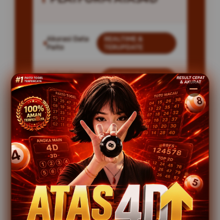
Akurasi Data
REALTIME &
Paito
TERUPDATE
Kelengkapan
LENGKAP &
Data
HISTORIS
Layanan Akses
24 JAM NONSTOP
Kompatibilitas
SEMUA DEVICE
KEUNGGULAN ATAS4D
DATA PAITO TOTO MACAU PALING
AKURAT